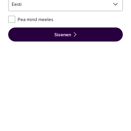
Eesti
Pea
Pea mind meeles
mind
meeles
Sisenen